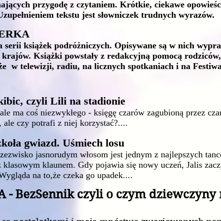
ynających przygodę z czytaniem. Krótkie, ciekawe opowieś
Uzupełnieniem tekstu jest słowniczek trudnych wyrazów.
TERKA
a serii książek podróżniczych. Opisywane są w nich wypr
 krajów. Książki powstały z redakcyjną pomocą rodziców,
że w telewizji, radiu, na licznych spotkaniach i na Festiw
c, czyli Lili na stadionie
ale ma coś niezwykłego - księgę czarów zagubioną przez czar
ale czy potrafi z niej korzystać?....
oła gwiazd. Uśmiech losu
przezwisko jasnorudym włosom jest jednym z najlepszych tan
też klasowym klaunem. Gdy pojawia się nowy uczeń, Jalis zac
 Wygląda na to,że czeka go upadek....
 - BezSennik czyli o czym dziewczyny