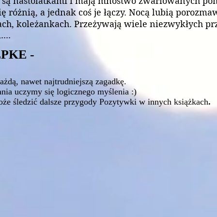
a są nastolatkami i mają mnóstwo zwariowanych po
ę różnią, a jednak coś je łączy. Nocą lubią porozma
ach, koleżankach. Przeżywają wiele niezwykłych pr
...
PKE -
ażdą, nawet najtrudniejszą zagadkę.
ia uczymy się logicznego myślenia :)
oże śledzić dalsze przygody Pozytywki w innych książkach
.