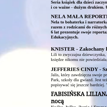
Seria książek dla dzieci zacz
i co ważne - dużym drukiem. 
NELA MAŁA REPOR
Nela to bohaterka i narratork
razem z rodzicami do różnych
6 lat prezentuje swoje reporta
Edukacyjnych.
KNISTER - Zakochany kibi
Lili to zwyczajna dziewczynka, 
księdze nikomu nie powiedziała, 
JEFFERIES CINDY - Szk
Jalis, który zawdzięcza swoje 
Park, szkoły dla gwiazd. Jest 
popisywać się jeszcze bardziej.
FABISIŃSKA LILIANA
nocą