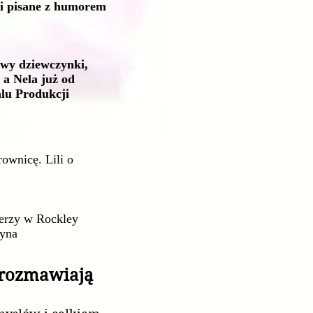
ci pisane z humorem
awy dziewczynki,
 a Nela już od
alu Produkcji
ownicę. Lili o
cerzy w Rockley
zyna
 rozmawiają