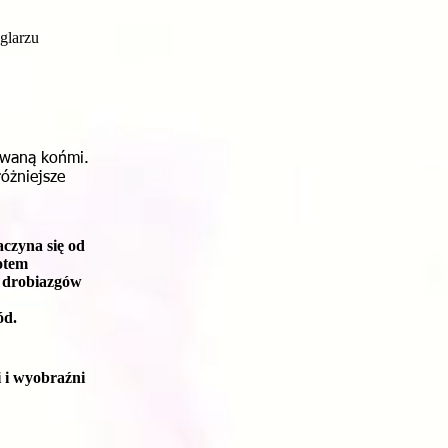
glarzu
nowaną końmi.
óżniejsze
aczyna się od
otem
h drobiazgów
ód.
i i wyobraźni