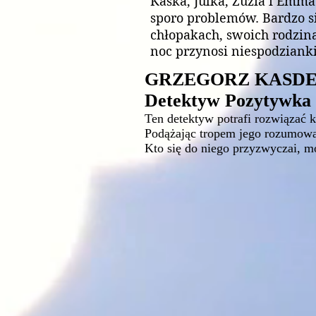
Kaśka, Julka, Zuzia i Emm
sporo problemów. Bardzo si
chłopakach, swoich rodzin
noc przynosi niespodzianki.
GRZEGORZ KASDE
Detektyw Pozytywka
Ten detektyw potrafi rozwiązać k
Podążając tropem jego rozumowan
Kto się do niego przyzwyczai, m