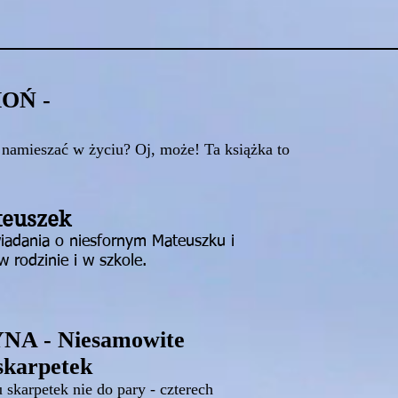
OŃ -
 namieszać w życiu? Oj, może! Ta książka to
teuszek
iadania o niesfornym Mateuszku i
 rodzinie i w szkole.
A - Niesamowite
 skarpetek
u skarpetek nie do pary - czterech