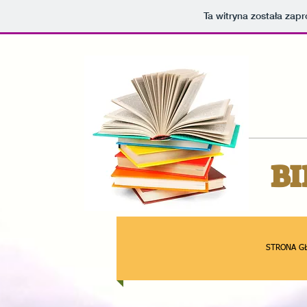
Ta witryna została za
BI
STRONA G