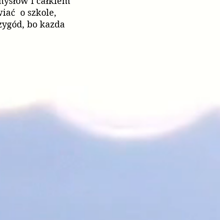
mysłów i całkiem
wiać o szkole,
zygód, bo kazda