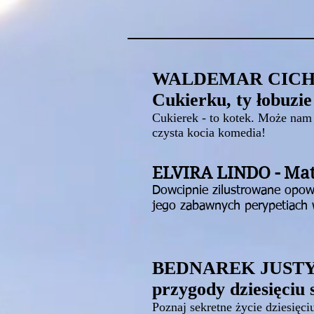
WALDEMAR CICH
Cukierku, ty łobuzie
Cukierek - to kotek. Może nam
czysta kocia komedia!
ELVIRA LINDO - Ma
Dowcipnie zilustrowane opow
jego zabawnych perypetiach w
BEDNAREK JUSTYN
przygody dziesięciu
Poznaj sekretne życie dziesięci