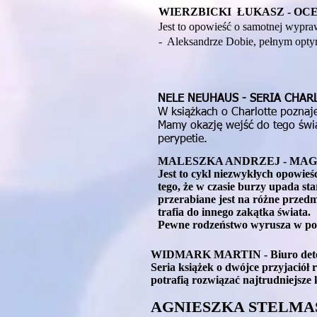
WIERZBICKI ŁUKASZ - OCE
Jest to opowieść o samotnej wypra
- Aleksandrze Dobie, pełnym opty
NELE NEUHAUS - SERIA CHAR
W książkach o Charlotte poznaj
Mamy okazję wejść do tego świat
perypetie.
MALESZKA ANDRZEJ - MA
Jest to cykl niezwykłych opowieśc
tego, że w czasie burzy upada s
przerabiane jest na różne przed
trafia do innego zakątka świata.
Pewne rodzeństwo wyrusza w po
WIDMARK MARTIN - Biuro detekt
Seria książek o dwójce przyjaciół
potrafią rozwiązać najtrudniejsze 
AGNIESZKA STELMASZ