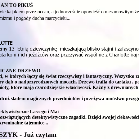
AN TO PIKUŚ
wie kajakiem przez ocean, a jednocześnie opowieść o niesamowitym że
mizmu i pogody ducha marzycielu...
LOTTE
emy 13-letnią dziewczynkę mieszkającą blisko stajni i zafascy
a koni i ich jeźdźców oraz przeżywać wspólnie z Charlotte najr
GICZNE DRZEWO
i, w których łączy się świat rzeczywisty i fantastyczny. Wszystko z
tary dąb o nadprzyrodzonych mocach. Drzewo trafia do tartaku , p
mioty, które mają czarodziejskie właściwości. Każdy z drewnianyc
dróż śladem magicznych przedmiotów i przeżywa mnóstwo przyg
ywistyczne Lassego i Mai
 rozwiązujących detektywistyczne zagadki. Dzięki swojej ciekawośc
kryminalne tajemnice...
YK - Już czytam